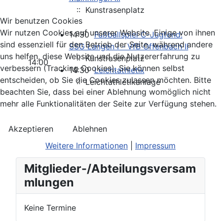
:: Kunstrasenplatz
Wir benutzen Cookies
Wir nutzen Cookies auf unserer Website. Einige von ihnen
14:30
Fußballspiel C-Jugfend:
sind essenziell für den Betrieb der Seite, während andere
SSG Langen I - VfB Offenbach II
uns helfen, diese Website und die Nutzererfahrung zu
:: Kunstrasenplatz
14:00
verbessern (Tracking Cookies). Sie können selbst
14:30
Leichtathletik
entscheiden, ob Sie die Cookies zulassen möchten. Bitte
:: Leichtathletikanlage
beachten Sie, dass bei einer Ablehnung womöglich nicht
mehr alle Funktionalitäten der Seite zur Verfügung stehen.
Akzeptieren
Ablehnen
Weitere Informationen
|
Impressum
Mitglieder-/Abteilungsversam
mlungen
Keine Termine