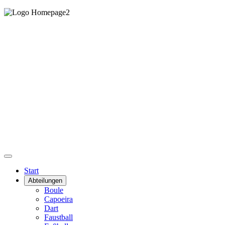
Start
Abteilungen
Boule
Capoeira
Dart
Faustball