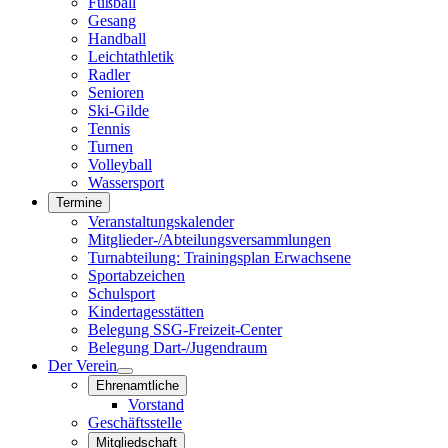
Fußball
Gesang
Handball
Leichtathletik
Radler
Senioren
Ski-Gilde
Tennis
Turnen
Volleyball
Wassersport
Termine
Veranstaltungskalender
Mitglieder-/Abteilungsversammlungen
Turnabteilung: Trainingsplan Erwachsene
Sportabzeichen
Schulsport
Kindertagesstätten
Belegung SSG-Freizeit-Center
Belegung Dart-/Jugendraum
Der Verein
Ehrenamtliche
Vorstand
Geschäftsstelle
Mitgliedschaft