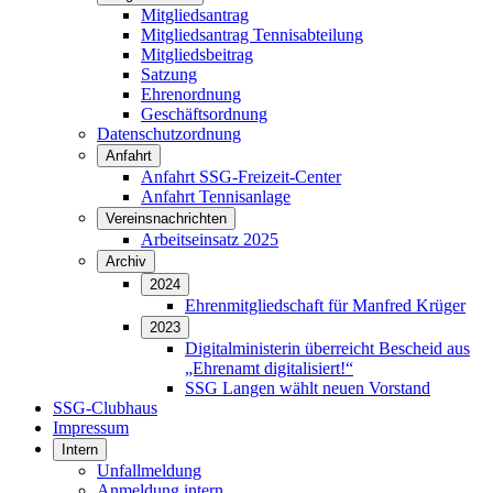
Mitgliedsantrag
Mitgliedsantrag Tennisabteilung
Mitgliedsbeitrag
Satzung
Ehrenordnung
Geschäftsordnung
Datenschutzordnung
Anfahrt
Anfahrt SSG-Freizeit-Center
Anfahrt Tennisanlage
Vereinsnachrichten
Arbeitseinsatz 2025
Archiv
2024
Ehrenmitgliedschaft für Manfred Krüger
2023
Digitalministerin überreicht Bescheid aus
„Ehrenamt digitalisiert!“
SSG Langen wählt neuen Vorstand
SSG-Clubhaus
Impressum
Intern
Unfallmeldung
Anmeldung intern