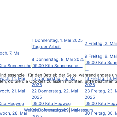
1
Donnerstag, 1. Mai 2025
2
Freitag, 2. Ma
Tag der Arbeit
och, 7. Mai
9
Freitag, 9. Ma
8
Donnerstag, 8. Mai 2025
09:00 Kita Son
Kita Sonnensche
09:00 Kita Sonnensche ...
...
ind essenziell für den Betrieb der Seite, während andere u
woch, 14. Mai
15
Donnerstag, 15. Mai
16
Freitag, 16. M
den, ob Sie die Cookies zulassen möchten. Bitte beachten S
2025
2025
woch, 21. Mai
22
Donnerstag, 22. Mai
23
Freitag, 23. 
2025
2025
Kita Hegweg
09:00 Kita Hegweg
09:00 Kita He
Weitere Informationen
|
Impressum
29
Donnerstag, 29. Mai
woch, 28. Mai
30
Freitag, 30. 
2025