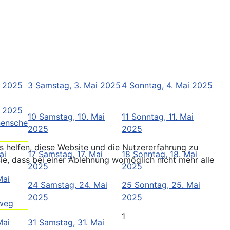
i 2025
3
Samstag, 3. Mai 2025
4
Sonntag, 4. Mai 2025
i 2025
10
Samstag, 10. Mai
11
Sonntag, 11. Mai
nensche
2025
2025
ns helfen, diese Website und die Nutzererfahrung zu
ai
17
Samstag, 17. Mai
18
Sonntag, 18. Mai
ie, dass bei einer Ablehnung womöglich nicht mehr alle
2025
2025
Mai
24
Samstag, 24. Mai
25
Sonntag, 25. Mai
2025
2025
gweg
1
Mai
31
Samstag, 31. Mai