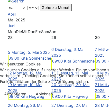
Gehe zu Monat
April
Mai 2025
Juni
Mon
Die
Mit
Don
Fre
Sam
Son
28
29
30
6
Dienstag, 6. Mai
7
Mittw
5
Montag, 5. Mai 2025
2025
2025
09:00 Kita Sonnensche
09:00 Kita Sonnensche
09:00 
...
Wir benutzen Cookies
...
...
Wir nutzen Cookies auf unserer Website. Einige von ihnen s
12
Montag, 12. Mai
13
Dienstag, 13. Mai
14
Mitt
verbessern (Tracking Cookies). Sie können selbst entschei
2025
2025
2025
Funktionalitäten der Seite zur Verfügung stehen.
19
Montag, 19. Mai
20
Dienstag, 20. Mai
21
Mitt
2025
2025
2025
Akzeptieren
Ablehnen
09:00 Kita Hegweg
09:00 Kita Hegweg
09:00 
26
Montag, 26. Mai
27
Dienstag, 27. Mai
28
Mitt