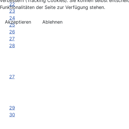
verbessern (Tracking Cookies). Sie können selbst entschei
22
Funktionalitäten der Seite zur Verfügung stehen.
23
24
Akzeptieren
Ablehnen
25
26
27
28
27
29
30