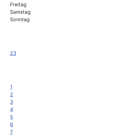
Freitag
Samstag
Sonntag
23
1
2
3
4
5
6
7