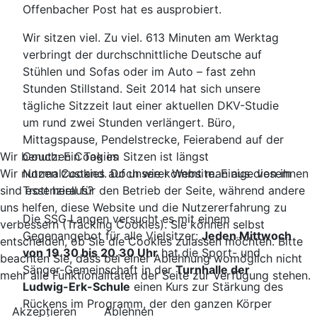
Offenbacher Post hat es ausprobiert.
Wir sitzen viel. Zu viel. 613 Minuten am Werktag
verbringt der durchschnittliche Deutsche auf
Stühlen und Sofas oder im Auto – fast zehn
Stunden Stillstand. Seit 2014 hat sich unsere
tägliche Sitzzeit laut einer aktuellen DKV-Studie
um rund zwei Stunden verlängert. Büro,
Mittagspause, Pendelstrecke, Feierabend auf der
Couch: Ein Tag im Sitzen ist längst
Wir benutzen Cookies
Normalzustand. Doch wie kommt man aus diesem
Wir nutzen Cookies auf unserer Website. Einige von ihnen
Trott heraus?
sind essenziell für den Betrieb der Seite, während andere
uns helfen, diese Website und die Nutzererfahrung zu
Die SSG Langen versucht es mit einem
verbessern (Tracking Cookies). Sie können selbst
Gegenangebot für alle Vielsitzer:
Jeden Mittwoch
entscheiden, ob Sie die Cookies zulassen möchten. Bitte
von 19.30 bis 20.30 Uhr
hat die Sport- und
beachten Sie, dass bei einer Ablehnung womöglich nicht
Sänger-Gemeinschaft in der
Turnhalle der
mehr alle Funktionalitäten der Seite zur Verfügung stehen.
Ludwig-Erk-Schule
einen Kurs zur Stärkung des
Rückens im Programm, der den ganzen Körper
Akzeptieren
Ablehnen