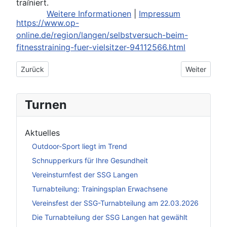
trainiert.
Weitere Informationen
|
Impressum
https://www.op-
online.de/region/langen/selbstversuch-beim-
fitnesstraining-fuer-vielsitzer-94112566.html
Vorheriger Beitrag: SSG Langen richtet die Abnahme des TUJ
Nächster Be
Zurück
Weiter
Turnen
Aktuelles
Outdoor-Sport liegt im Trend
Schnupperkurs für Ihre Gesundheit
Vereinsturnfest der SSG Langen
Turnabteilung: Trainingsplan Erwachsene
Vereinsfest der SSG-Turnabteilung am 22.03.2026
Die Turnabteilung der SSG Langen hat gewählt